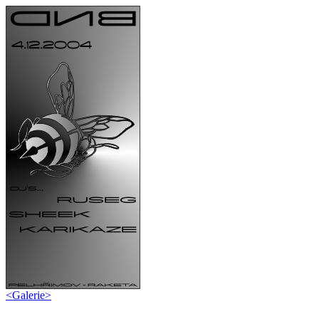
<
Galerie
>