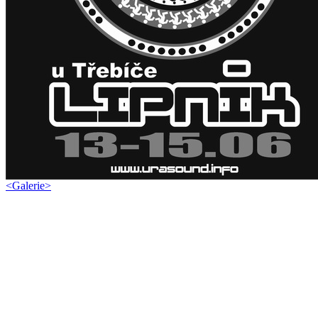
<
Galerie
>