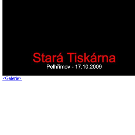
<
Galerie
>