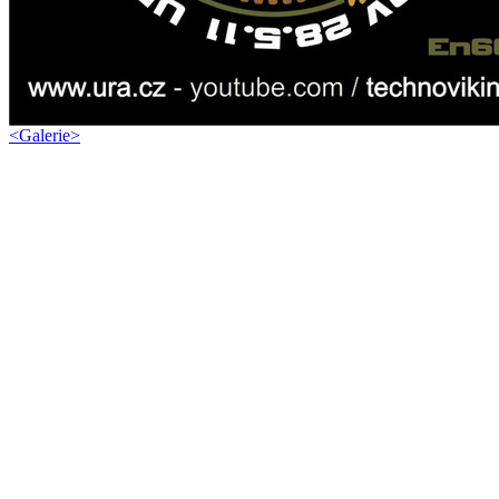
<
Galerie
>