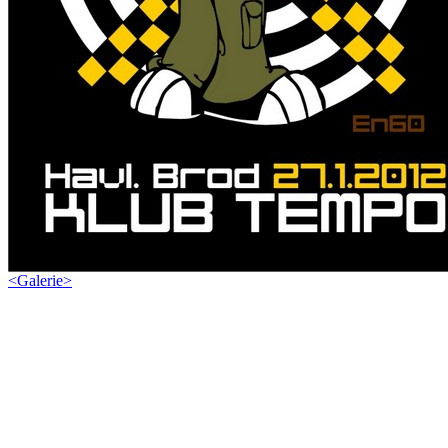
<
Galerie
>