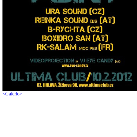
<
Galerie
>