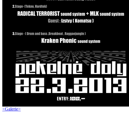
<
Galerie
>