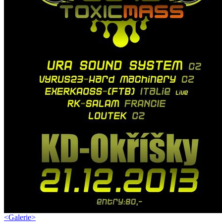
<
Galerie
>