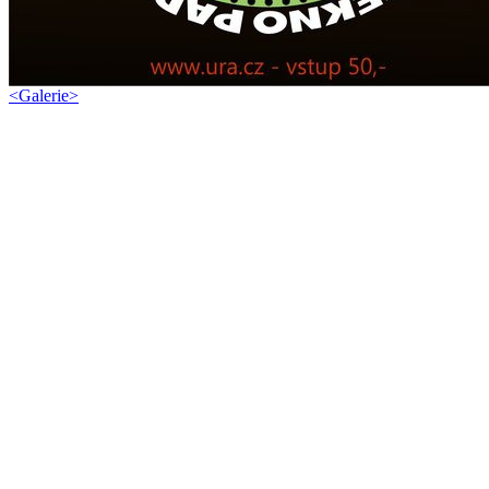
<
Galerie
>