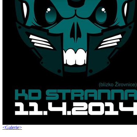
<
Galerie
>