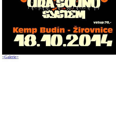
<
Galerie
>