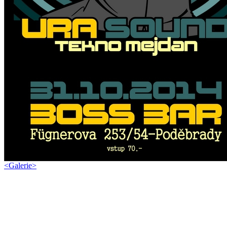
<
Galerie
>