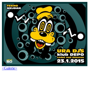
<
Galerie
>