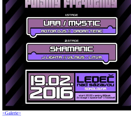
<
Galerie
>