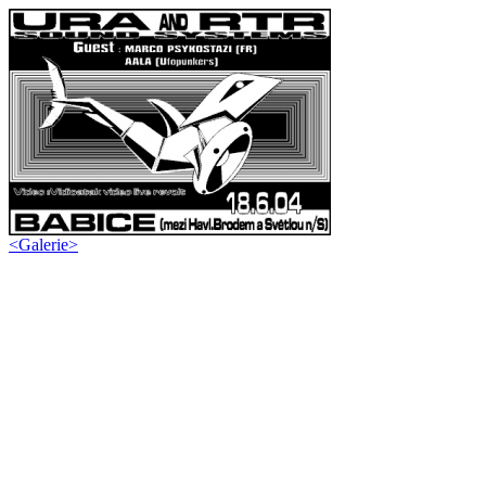
<
Galerie
>