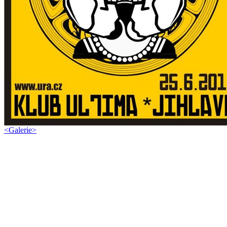
<
Galerie
>