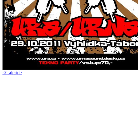
<
Galerie
>