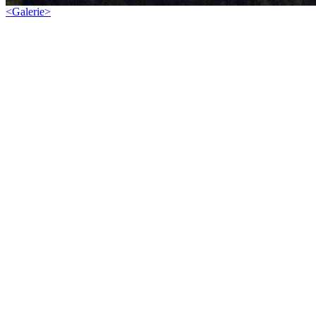
<
Galerie
>