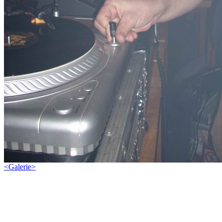
<
Galerie
>