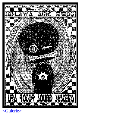
<
Galerie
>